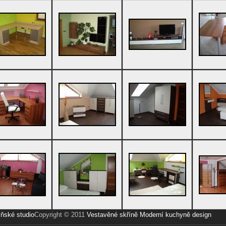
ňské studio
Copyright © 2011
Vestavěné skříně
Moderní kuchyně
design